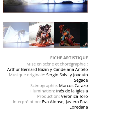
FICHE ARTISTIQUE
Mise en scène et chorégraphie :
Arthur Bernard Bazin y Candelaria Antelo
Musique originale:
Sergio Salvi y Joaquín
Segade
Scénographie:
Marcos Carazo
Illumination:
Inés de la Iglesia
Production:
Verónica Toro
Interprétation:
Eva Alonso, Javiera Paz,
Loredana
Gargano,Marvin Alfaro, Marton
Debreczenyi