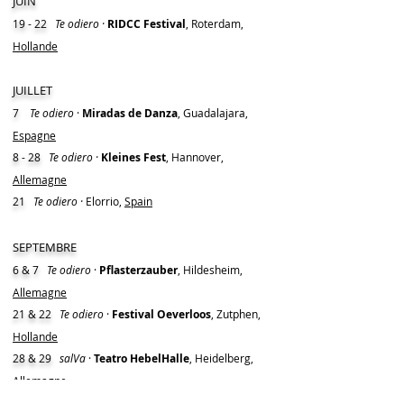
JUIN
19 - 22
Te odiero ·
RIDCC Festival
, Roterdam,
Hollande
JUILLET
7
Te odiero
·
Miradas de Danza
, Guadalajara,
Espagne
8 - 28
Te odiero ·
Kleines Fest
, Hannover,
Allemagne
21
Te odiero ·
Elorrio,
Spain
SEPTEMBRE
6 & 7
Te odiero
·
Pflasterzauber
, Hildesheim,
Allemagne
21 & 22
Te odiero
·
Festival Oeverloos
, Zutphen,
Hollande
28 & 29
salVa
·
Teatro HebelHalle
, Heidelberg,
Allemagne