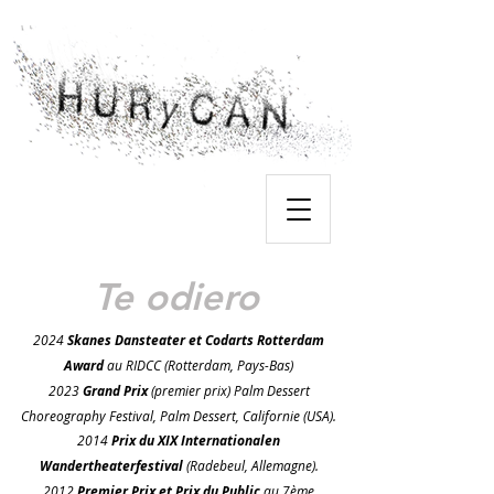
Te odiero
2024
Skanes Dansteater et Codarts Rotterdam
Award
au RIDCC (Rotterdam, Pays-Bas)
2023
Grand Prix
(premier prix)
Palm Dessert
Choreography Festival, Palm Dessert, Californie (USA).
2014
Prix du XIX Internationalen
Wandertheaterfestival
(Radebeul, Allemagne).
2012
Premier Prix et Prix du Public
au 7ème