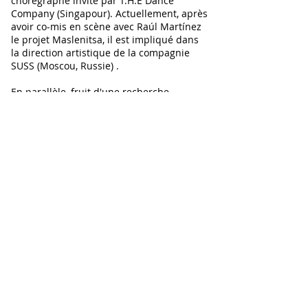
chorégraphe invité par T.H.E Dance
Company (Singapour). Actuellement, après
avoir co-mis en scène avec Raúl Martínez
le projet Maslenitsa, il est impliqué dans
la direction artistique de la compagnie
SUSS (Moscou, Russie) .
En parallèle, fruit d'une recherche
profonde et continue commencée en 2010
aux côtés de Candelaria Antelo, ils fondent
et co-dirigent leur propre compagnie :
HURyCAN.
BACK