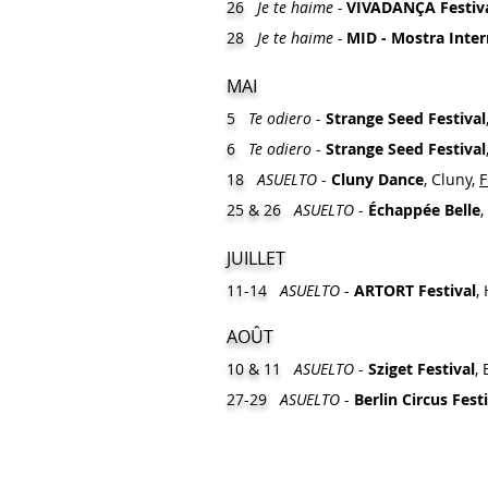
26
Je te haime -
VIVADANÇA Festiva
28
Je te haime -
MID - Mostra Inte
MAI
5
Te odiero
-
Strange Seed Festival
6
Te odiero
-
Strange Seed Festival
18
ASUELTO
-
Cluny Dance
, Cluny,
F
25 & 26
ASUELTO
-
Échappée Belle
,
JUILLET
11-14
ASUELTO
-
ARTORT
Festival
,
AOÛT
10 & 11
ASUELTO
-
Sziget Festival
,
27-29
ASUELTO
-
Berlin Circus Festi