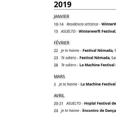
2019
JANVIER
10-14
Residencia artistica
-
WinterW
15
ASUELTO
-
Winterwerft Festival
FÉVRIER
22
Je te haime
-
Festival Nómada
,
23
Te odiero
-
Festival Nómada
, S
28
Te odiero
-
La Machine Festival 
MARS
2
Je te haime
-
La Machine Festival
AVRIL
20-21
ASUELTO
-
Hopla! Festival de
24
Je te haime -
Encontro de Dança