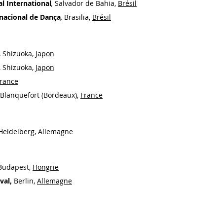
l International
,
Salvador de Bahia,
Brésil
rnacional de Dança
,
Brasilia,
Brésil
, Shizuoka,
Japon
, Shizuoka,
Japon
rance
 Blanquefort (Bordeaux),
France
 Heidelberg,
Allemagne
 Budapest,
Hongrie
val,
Berlin,
Allemagne